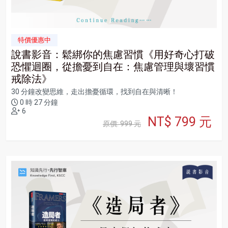
特價優惠中
說書影音：鬆綁你的焦慮習慣《用好奇心打破
恐懼迴圈，從擔憂到自在：焦慮管理與壞習慣
戒除法》
30 分鐘改變思維，走出擔憂循環，找到自在與清晰！
0 時 27 分鐘
6
NT$ 799 元
原價: 999 元