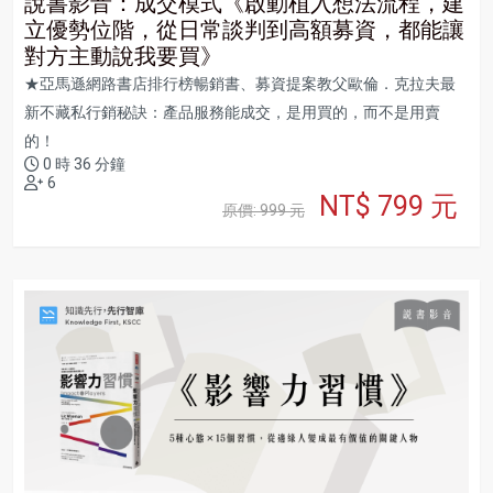
說書影音：成交模式《啟動植入想法流程，建
立優勢位階，從日常談判到高額募資，都能讓
對方主動說我要買》
★亞馬遜網路書店排行榜暢銷書、募資提案教父歐倫．克拉夫最
新不藏私行銷秘訣：產品服務能成交，是用買的，而不是用賣
的！
0 時 36 分鐘
6
NT$ 799 元
原價: 999 元