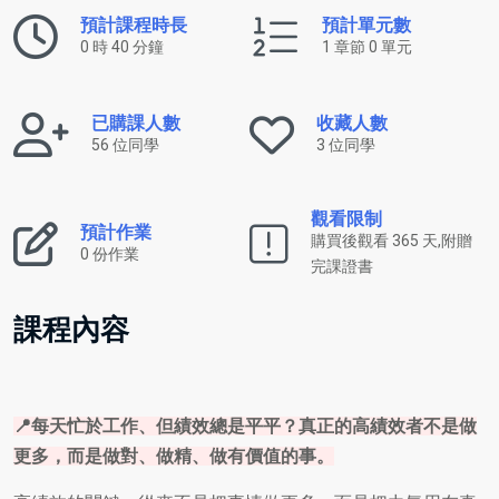
預計課程時長
預計單元數
0 時 40 分鐘
1 章節 0 單元
已購課人數
收藏人數
56 位同學
3 位同學
觀看限制
預計作業
購買後觀看 365 天,附贈
0 份作業
完課證書
課程內容
📍每天忙於工作、但績效總是平平？真正的高績效者不是做
更多，而是做對、做精、做有價值的事。