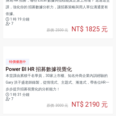
身為 HR 招募，哪些 Excel 數據與指標能真正派上用場？ 透過這堂
課，強化你的 招募數據分析力，讓招募策略與用人單位溝通更有
依據。
1 時 19 分鐘
7
NT$ 1825 元
原價: 2500 元
特價優惠中
Power BI HR 招募數據視覺化
本堂課由累積千名學員，30家上市櫃、知名外商企業內訓經驗的
Gary 洪子盛老師錄製，從情境式、主題式、漸進式，帶各位HR一
步步提升招募視覺化的分析能力！
1 時 31 分鐘
7
NT$ 2190 元
原價: 3000 元