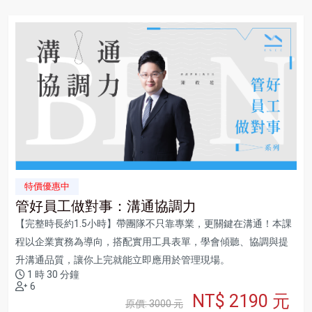
特價優惠中
管好員工做對事：溝通協調力
【完整時長約1.5小時】帶團隊不只靠專業，更關鍵在溝通！本課
程以企業實務為導向，搭配實用工具表單，學會傾聽、協調與提
升溝通品質，讓你上完就能立即應用於管理現場。
1 時 30 分鐘
6
NT$ 2190 元
原價: 3000 元