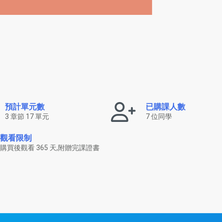
預計單元數
已購課人數
3 章節 17 單元
7 位同學
觀看限制
購買後觀看 365 天,附贈完課證書