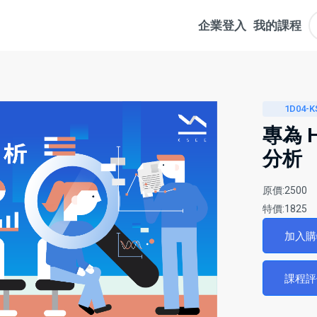
企業登入
我的課程
1D04-K
專為 
分析
原價:2500
特價:1825
加入
課程