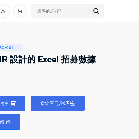
SC-C01
HR 設計的 Excel 招募數據
購物車
章節單元/試看
評價