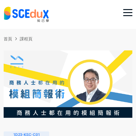
首頁
課程頁
1D23-KSC-C01