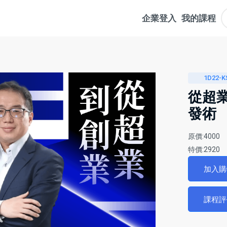
企業登入
我的課程
1D22-K
從超
發術
原價:4000
特價:2920
加入
課程