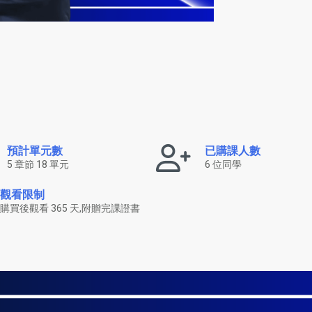
預計單元數
已購課人數
5 章節 18 單元
6 位同學
觀看限制
購買後觀看 365 天,附贈完課證書