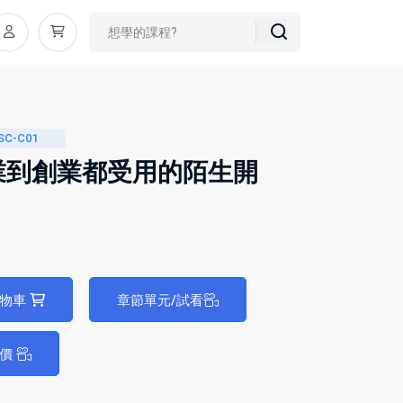
SC-C01
業到創業都受用的陌生開
購物車
章節單元/試看
評價