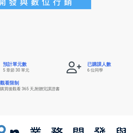
預計單元數
已購課人數
5 章節 30 單元
6 位同學
觀看限制
購買後觀看 365 天,附贈完課證書