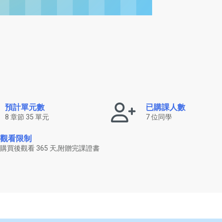
預計單元數
已購課人數
8 章節 35 單元
7 位同學
觀看限制
購買後觀看 365 天,附贈完課證書