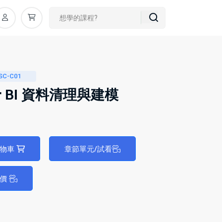
SC-C01
er BI 資料清理與建模
購物車
章節單元/試看
評價